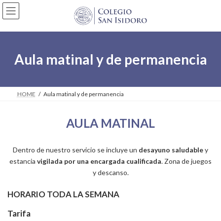
Saltar
Saltar
al
a
contenido
la
navegación
Aula matinal y de permanencia
HOME
Aula matinal y de permanencia
AULA MATINAL
Dentro de nuestro servicio se incluye un
desayuno saludable
y
estancia
vigilada por una encargada cualificada
. Zona de juegos
y descanso.
HORARIO TODA LA SEMANA
Tarifa